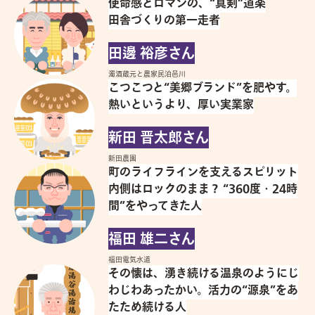
使命感とロマンの、“真剣”道楽
田舎づくりの第一走者
田邊 裕彦さん
濁酒蔵元と農家民泊邑川
こつこつと“美郷ブランド”を肥やす。
熱いというより、厚い実業家
新田 晋太郎さん
新田農園
町のライフラインを支えるスピリット
内側はロックのまま？ “360度・24時
間”をやってきた人
福田 雄二さん
福田電気水道
その懐は、湧き続ける温泉のようにじ
わじわあったかい。活力の“源泉”をあ
たため続ける人