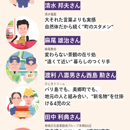
清水 邦夫さん
清水電器
大それた言葉よりも実感
自然体だから続く“町のスタメン”
麻尾 雄治さん
麻尾商会
変わらない景観の在り処
“遠くて近い” 暮らしのつくり手
渡利 八壽男さん
西島 勲さん
ひじきドリーム
バリ島でも、美郷町でも。
地元の人と組み合い、“新名物”を仕掛
ける4児の父
田中 利典さん
地域文化産業創成グループ本郷BASE