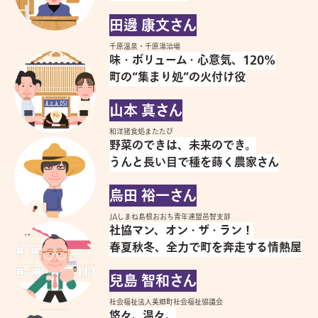
田邊 康文さん
千原温泉・千原湯治場
味・ボリューム・心意気、120%
町の“集まり処”の火付け役
山本 真さん
和洋猪食処またたび
野菜のできは、未来のでき。
うんと長い目で種を蒔く農家さん
烏田 裕一さん
JAしまね島根おおち青年連盟邑智支部
社協マン、オン・ザ・ラン！
春夏秋冬、全力で町を奔走する情熱屋
兒島 智和さん
社会福祉法人美郷町社会福祉協議会
悠々。温々。